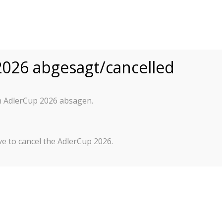
INTERNATIONALER
ADLER CUP
026 abgesagt/cancelled
INTERNATIONALES JUDO JU
Sponsoren
Berichte
202
n AdlerCup 2026 absagen.
025
e to cancel the AdlerCup 2026.