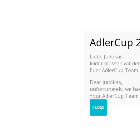
.
.
.
.
.
AdlerCup 2
.
Liebe Judokas,
leider müssen wir de
Euer AdlerCup Team.
Dear judokas,
AdlerCup 2015-2
unfortunately, we hav
Your AdlerCup Team.
CLOSE
AdlerCup 2025 Streams