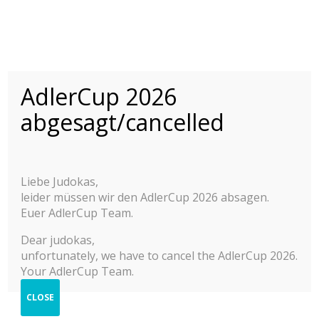
INTERNATIONALER
ADLER CUP 2015-
AdlerCup 2026
2025
abgesagt/cancelled
INTERNATIONALES JUDO JUGEND TURNIER
© 2025 Adler Cup Frankfurt
Berichte
Kontakt
Impressum
Liebe Judokas,
2025
Datenschutzerklärung
leider müssen wir den AdlerCup 2026 absagen.
Hilfe zur Anmeldung
Cookie-Richtlinie (EU)
2024
Euer AdlerCup Team.
Dear judokas,
2023
unfortunately, we have to cancel the AdlerCup 2026.
2022
Your AdlerCup Team.
2019
CLOSE