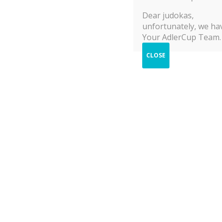
© 2025 Adler Cup Frankfurt
Dear judokas,
unfortunately, we hav
Your AdlerCup Team.
CLOSE