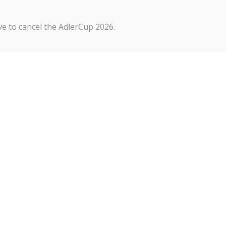
Kontakt
Impressum
Datenschutze
e to cancel the AdlerCup 2026.
Um dir ein 
um Gerätein
Technologie
auf dieser 
zurückziehs