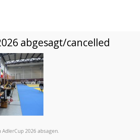
015-2025
TURNIER
e
2025
2024
2023
2022
2019
201
026 abgesagt/cancelled
n AdlerCup 2026 absagen.