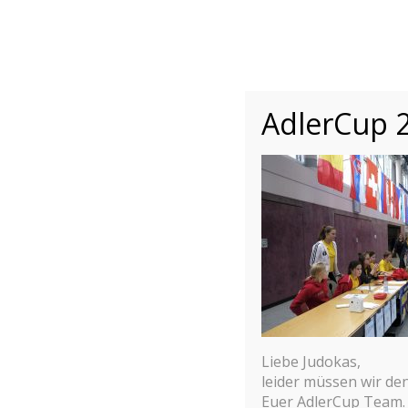
INTERNATIONALER
ADLER CUP 2
INTERNATIONALES JUDO JUGEND 
Home
Bericht
AdlerCup 2
Liebe Judokas,
leider müssen wir de
Euer AdlerCup Team.