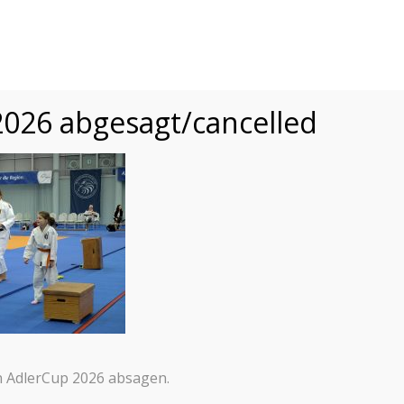
015-2025
TURNIER
e
2025
2024
2023
2022
2019
201
026 abgesagt/cancelled
n AdlerCup 2026 absagen.