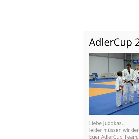
INTERNATIONALER
ADLER CUP 2
INTERNATIONALES JUDO JUGEND 
Home
Bericht
AdlerCup 2
Liebe Judokas,
leider müssen wir de
Euer AdlerCup Team.