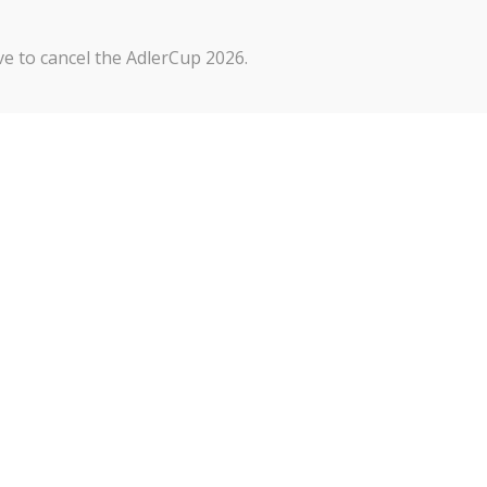
Kontakt
Impressum
Datenschutze
e to cancel the AdlerCup 2026.
Um dir ein 
um Gerätein
Technologie
auf dieser 
zurückziehs