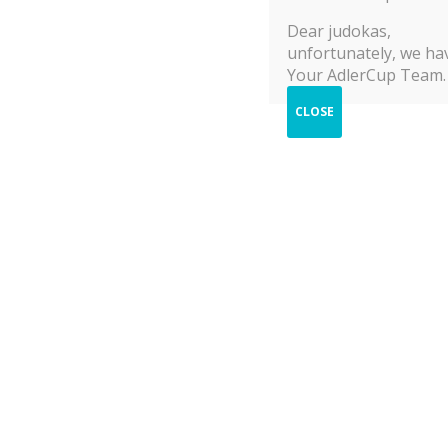
© 2025 Adler Cup Frankfurt
Dear judokas,
unfortunately, we hav
Your AdlerCup Team.
CLOSE