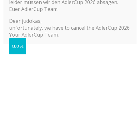
leider müssen wir den AdlerCup 2026 absagen.
2019
Hilfe zur Anmeldung
Euer AdlerCup Team.
Cookie-Richtlinie (EU)
2018
Dear judokas,
unfortunately, we have to cancel the AdlerCup 2026.
2017
Your AdlerCup Team.
2016
CLOSE
2015
Fotoshop
Home