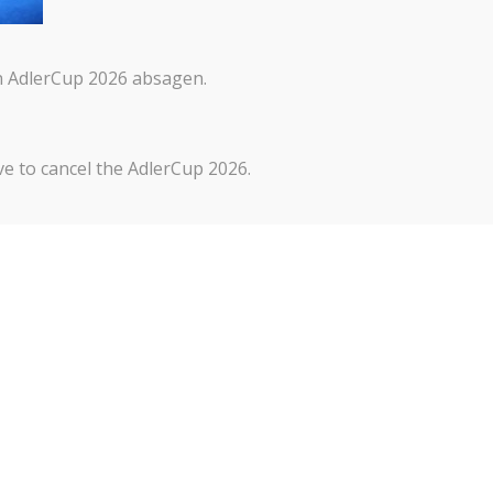
n AdlerCup 2026 absagen.
Kontakt
Impressum
Datenschutze
e to cancel the AdlerCup 2026.
Um dir ein 
um Gerätein
Technologie
auf dieser 
zurückziehs