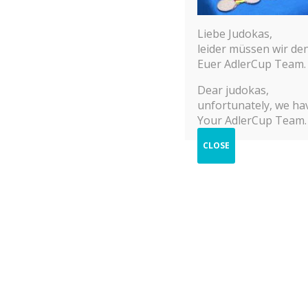
Liebe Judokas,
leider müssen wir de
Euer AdlerCup Team.
© 2025 Adler Cup Frankfurt
Dear judokas,
unfortunately, we hav
Your AdlerCup Team.
CLOSE