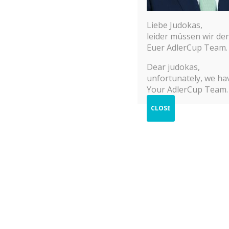
Liebe Judokas,
leider müssen wir de
Euer AdlerCup Team.
© 2025 Adler Cup Frankfurt
Dear judokas,
unfortunately, we hav
Your AdlerCup Team.
CLOSE