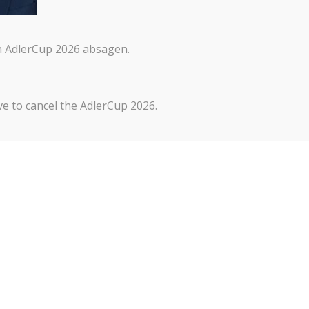
n AdlerCup 2026 absagen.
Kontakt
Impressum
Datenschutze
e to cancel the AdlerCup 2026.
Um dir ein 
um Gerätein
Technologie
auf dieser 
zurückziehs