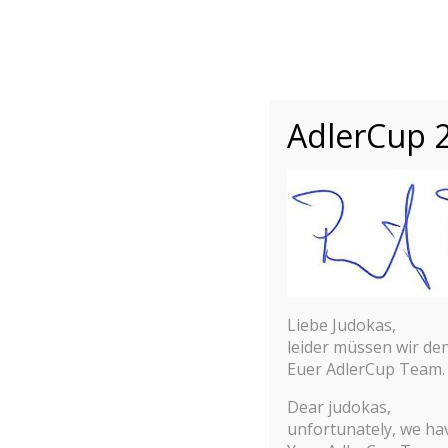
INTERNATIONALER
ADLER CUP 2
INTERNATIONALES JUDO JUGEND 
Home
Bericht
AdlerCup 2
Liebe Judokas,
leider müssen wir de
Euer AdlerCup Team.
© 2025 Adler Cup Frankfurt
Dear judokas,
unfortunately, we hav