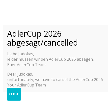
INTERNATIONALER
ADLER CUP 2015-
AdlerCup 2026
2025
© 2025 Adler Cup Frankfurt
abgesagt/cancelled
INTERNATIONALES JUDO JUGEND TURNIER
Kontakt
Impressum
Liebe Judokas,
Berichte
Datenschutzerklärung
leider müssen wir den AdlerCup 2026 absagen.
Hilfe zur Anmeldung
2025
Euer AdlerCup Team.
Cookie-Richtlinie (EU)
2024
Dear judokas,
unfortunately, we have to cancel the AdlerCup 2026.
2023
Your AdlerCup Team.
2022
CLOSE
2019