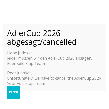
AdlerCup 2026
INTERNATIONALER
ADLER CUP 2015-
© 2025 Adler Cup Frankfurt
abgesagt/cancelled
2025
Kontakt
Impressum
Liebe Judokas,
INTERNATIONALES JUDO JUGEND TURNIER
Datenschutzerklärung
leider müssen wir den AdlerCup 2026 absagen.
Hilfe zur Anmeldung
Berichte
Euer AdlerCup Team.
Cookie-Richtlinie (EU)
2025
Dear judokas,
unfortunately, we have to cancel the AdlerCup 2026.
2024
Your AdlerCup Team.
2023
CLOSE
2022