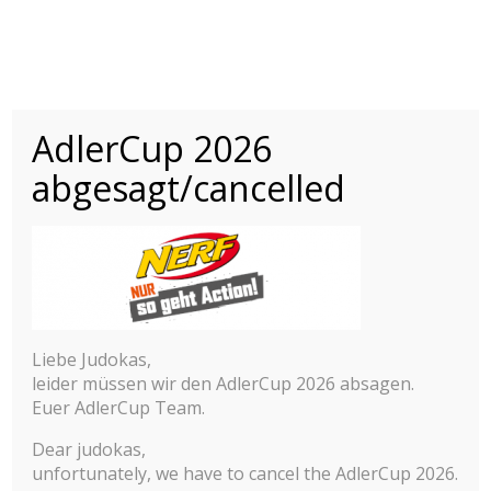
AdlerCup 2026
INTERNATIONALER
ADLER CUP 2015-
abgesagt/cancelled
2025
INTERNATIONALES JUDO JUGEND TURNIER
Berichte
© 2025 Adler Cup Frankfurt
2025
Kontakt
Impressum
Liebe Judokas,
Datenschutzerklärung
2024
leider müssen wir den AdlerCup 2026 absagen.
Hilfe zur Anmeldung
Euer AdlerCup Team.
Cookie-Richtlinie (EU)
2023
Dear judokas,
2022
unfortunately, we have to cancel the AdlerCup 2026.