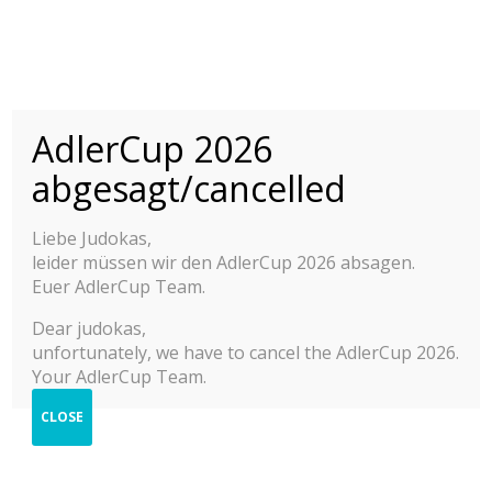
AdlerCup 2026
INTERNATIONALER
ADLER CUP 2015-
© 2025 Adler Cup Frankfurt
abgesagt/cancelled
2025
Kontakt
Impressum
Liebe Judokas,
INTERNATIONALES JUDO JUGEND TURNIER
Datenschutzerklärung
leider müssen wir den AdlerCup 2026 absagen.
Hilfe zur Anmeldung
Berichte
Euer AdlerCup Team.
Cookie-Richtlinie (EU)
2025
Dear judokas,
unfortunately, we have to cancel the AdlerCup 2026.
2024
Your AdlerCup Team.
2023
CLOSE
2022