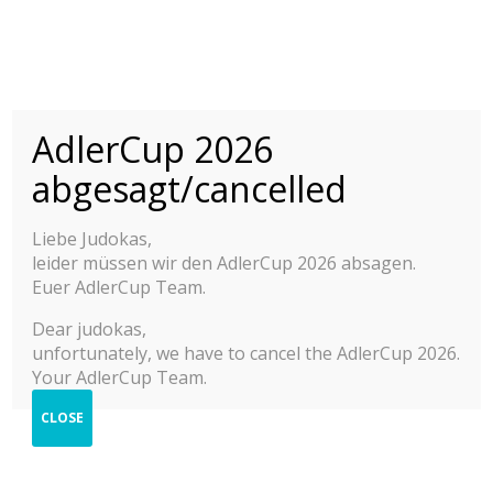
AdlerCup 2026
INTERNATIONAL
ADLER CUP 2015-
© 2025 Adler Cup Frankfurt
abgesagt/cancelled
2025
Contact
Imprint
Liebe Judokas,
YOUTH JUDO TOURNAMENT M/F
Privacy Policy
leider müssen wir den AdlerCup 2026 absagen.
Help
Press & Impressions
Euer AdlerCup Team.
2025
Dear judokas,
unfortunately, we have to cancel the AdlerCup 2026.
2024
Your AdlerCup Team.
2023
CLOSE
2022