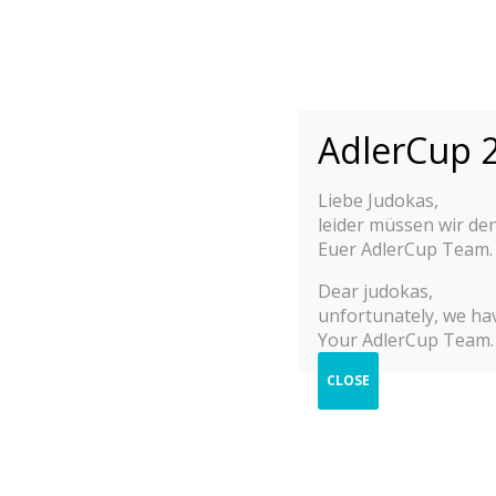
INTERNATIONAL
ADLER CUP 2
YOUTH JUDO TOURNAMENT M/F
AdlerCup 2
Liebe Judokas,
Fast 1.700 Start
leider müssen wir de
Euer AdlerCup Team.
Judo-Welt zu Gas
Dear judokas,
unfortunately, we hav
Your AdlerCup Team.
Internationaler Sparkassen Adler Cup fan
CLOSE
29. - 30. Oktober 2022 in Frankfurt am Mai
ADLERCUP 2022 ERGEBNISSE