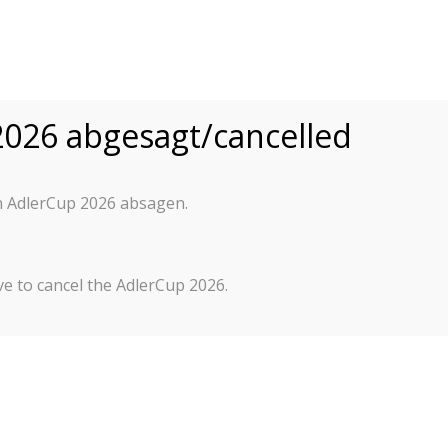
015-2025
026 abgesagt/cancelled
er und Teilnehmer a
n AdlerCup 2026 absagen.
t in Frankfurt
e to cancel the AdlerCup 2026.
d zum sechsten Mal vom
n statt