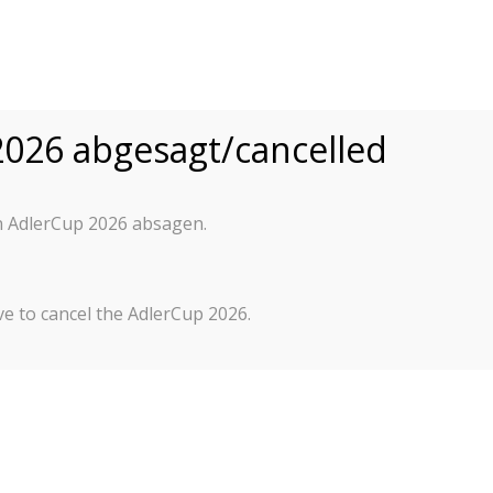
015-2025
Home
Press & Impressions
2025
026 abgesagt/cancelled
n AdlerCup 2026 absagen.
e to cancel the AdlerCup 2026.
tzmeister), Barbara Dold-Pabst (Verwaltungsleiterin), Jabra
4674