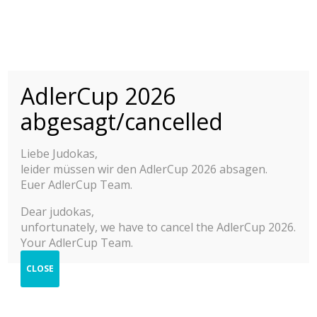
AdlerCup 2026
INTERNATIONAL
ADLER CUP 2015-
© 2025 Adler Cup Frankfurt
abgesagt/cancelled
2025
Contact
Imprint
Liebe Judokas,
YOUTH JUDO TOURNAMENT M/F
Privacy Policy
leider müssen wir den AdlerCup 2026 absagen.
Help
Press & Impressions
Euer AdlerCup Team.
2025
Dear judokas,
unfortunately, we have to cancel the AdlerCup 2026.
2024
Your AdlerCup Team.
2023
CLOSE
2022