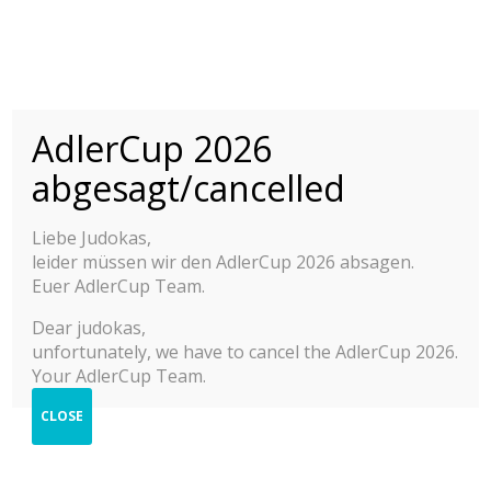
AdlerCup 2026
INTERNATIONAL
ADLER CUP 2015-
© 2025 Adler Cup Frankfurt
abgesagt/cancelled
2025
Contact
Imprint
Liebe Judokas,
YOUTH JUDO TOURNAMENT M/F
Privacy Policy
leider müssen wir den AdlerCup 2026 absagen.
Help
Press & Impressions
Euer AdlerCup Team.
2025
Dear judokas,
unfortunately, we have to cancel the AdlerCup 2026.
2024
Your AdlerCup Team.
2023
CLOSE
2022